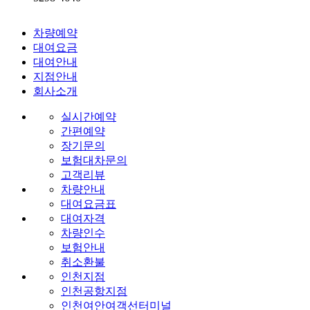
차량예약
대여요금
대여안내
지점안내
회사소개
실시간예약
간편예약
장기문의
보험대차문의
고객리뷰
차량안내
대여요금표
대여자격
차량인수
보험안내
취소환불
인천지점
인천공항지점
인천여안여객선터미널